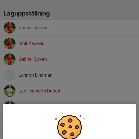
Laguppställning
Caesar Kämpe
Emil Zecevic
Gabriel Sylven
Lennon Lindman
Leo Hansson Daoud
Linus Åkerman
Ludvig Johansson
Malte Persson