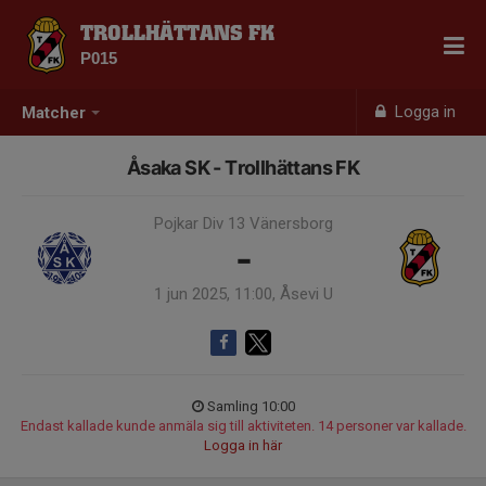
TROLLHÄTTANS FK
P015
Logga in
Matcher
Åsaka SK - Trollhättans FK
Pojkar Div 13 Vänersborg
-
1 jun 2025, 11:00, Åsevi U
Samling 10:00
Endast kallade kunde anmäla sig till aktiviteten. 14 personer var kallade.
Logga in här