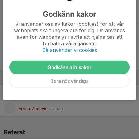
Godkänn kakor
Olle Väisänen
Vi använder oss av kakor (cookies) för att vår
webbplats ska fungera bra för dig. De används
Dolt namn
även för webbanalys i syfte att hjälpa oss att
förbättra våra tjänster.
Stefan Johansson
Så använder vi cookies
Walter Stridh
Godkänn alla kakor
Ledare
Bara nödvändiga
Anton Persson
Ledare
Ersan Zecevic
Tränare
Referat