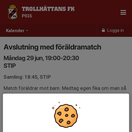
TROLLHÄTTANS FK
P015
Logga in
Kalender
Avslutning med föräldramatch
Måndag 29 jun, 19:00-20:30
STIP
Samling: 18:45, STIP
Match föräldrar mot barn. Medtag egen fika om man så
önskar.
OBS! Vi har inget omklädningsrum på måndagar så kom
ombytt!