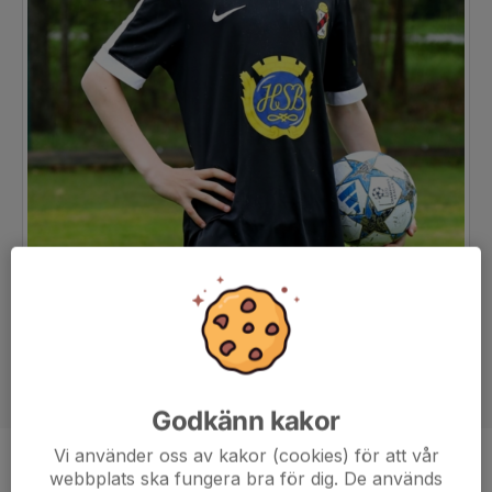
Godkänn kakor
Vi använder oss av kakor (cookies) för att vår
Position
Målvakt
webbplats ska fungera bra för dig. De används