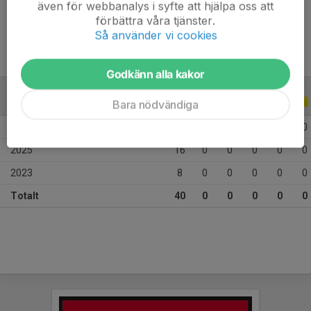
även för webbanalys i syfte att hjälpa oss att
Ålder
13 år
förbättra våra tjänster.
Så använder vi cookies
Godkänn alla kakor
ALLA SERIER
ALLA ÅR
Bara nödvändiga
2026
16
0
0
0
0
0
2025
16
0
0
0
0
0
2023
8
0
0
0
0
0
Totalt
40
0
0
0
0
0