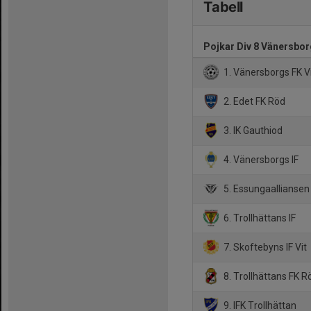
Tabell
Pojkar Div 8 Vänersbor
1. Vänersborgs FK V
2. Edet FK Röd
3. IK Gauthiod
4. Vänersborgs IF
5. Essungaalliansen
6. Trollhättans IF
7. Skoftebyns IF Vit
8. Trollhättans FK R
9. IFK Trollhättan