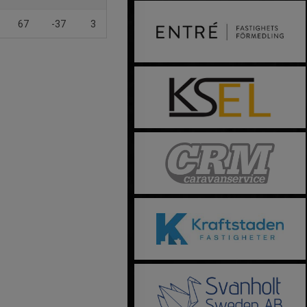
67
-37
3