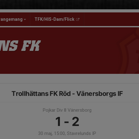
rangemang
TFK/HIS-Dam/Flick
NS FK
Trollhättans FK Röd - Vänersborgs IF
Pojkar Div 8 Vänersborg
1 - 2
30 maj, 15:00, Stavrelunds IP