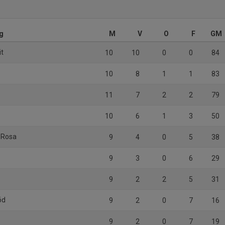
g
M
V
O
F
GM
it
10
10
0
0
84
10
8
1
1
83
11
7
2
2
79
10
6
1
3
50
 Rosa
9
4
0
5
38
9
3
0
6
29
9
2
2
5
31
öd
9
2
0
7
16
9
2
0
7
19