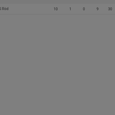
IS Röd
10
1
0
9
30