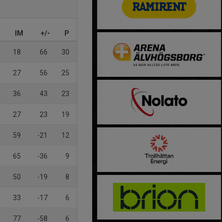
IM
+/-
P
18
66
30
27
56
25
36
43
23
27
23
19
59
-21
12
65
-36
9
50
-19
8
33
-17
6
77
-58
6