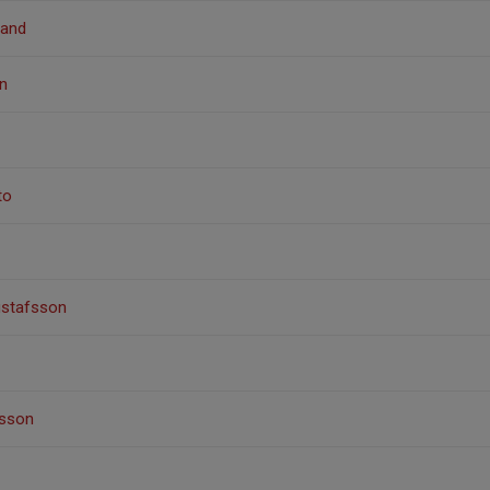
rand
n
to
ustafsson
sson