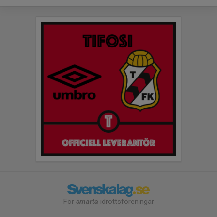
För
smarta
idrottsföreningar