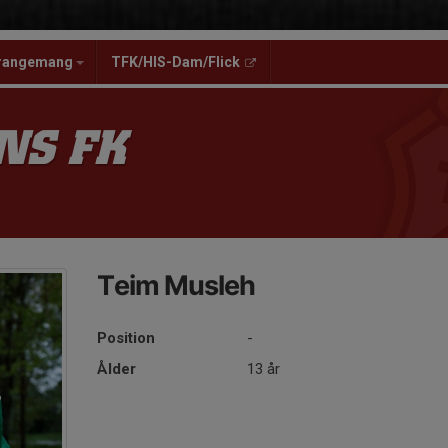
rangemang
TFK/HIS-Dam/Flick
NS FK
Teim Musleh
Position
-
Ålder
13 år