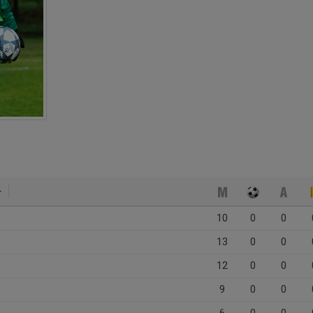
10
0
0
13
0
0
12
0
0
9
0
0