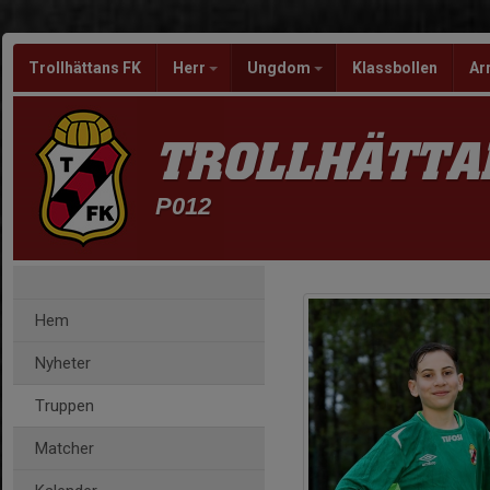
Trollhättans FK
Herr
Ungdom
Klassbollen
Ar
TROLLHÄTTA
P012
Hem
Nyheter
Truppen
Matcher