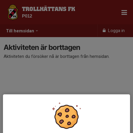
TROLLHÄTTANS FK
P012
Logga in
Till hemsidan
Aktiviteten är borttagen
Aktiviteten du försöker nå är borttagen från hemsidan.