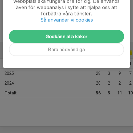
webbplats ska fungera bra för dig. De används
Ålder
18 år
även för webbanalys i syfte att hjälpa oss att
Tidigare klubbar
Skoftebyns IF
förbättra våra tjänster.
Så använder vi cookies
Godkänn alla kakor
Bara nödvändiga
ALLA SERIER
ALLA ÅR
2026
8
0
0
1
2025
28
3
9
7
2024
20
2
2
2
Totalt
56
5
11
10