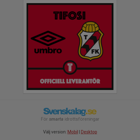
För
smarta
idrottsföreningar
Välj version:
Mobil
|
Desktop