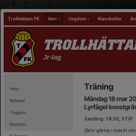
Trollhättans FK
Herr
Ungdom
Klassbollen
Ar
TROLLHÄTTA
Jr-lag
Träning
Hem
Måndag 18 mar 20
Nyheter
Lyrfågel konstgrä
Truppen
Samling: 18:30, STIP
Matcher
Skriv gärna i svaret om 