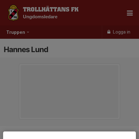
TROLLHÄTTANS FK
Ungdomsledare
Logga in
Truppen
Hannes Lund
Position
-