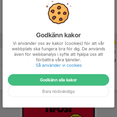
Ålder
27 år
Godkänn kakor
Vi använder oss av kakor (cookies) för att vår
ALLA SERIER
ALLA ÅR
webbplats ska fungera bra för dig. De används
2014
5
0
0
0
även för webbanalys i syfte att hjälpa oss att
förbättra våra tjänster.
Totalt
5
0
0
0
Så använder vi cookies
Godkänn alla kakor
Bara nödvändiga