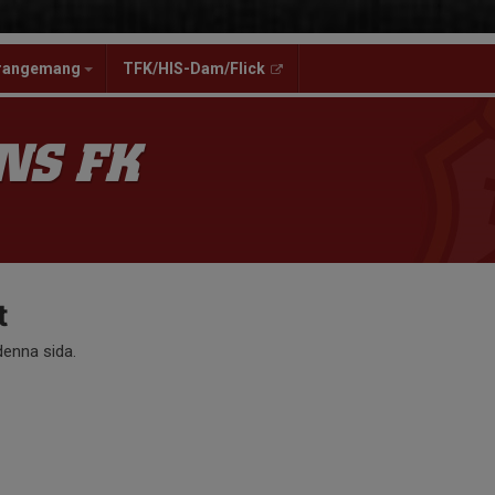
rangemang
TFK/HIS-Dam/Flick
NS FK
t
 denna sida.