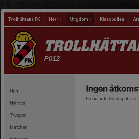
Trollhättans FK
Herr
Ungdom
Klassbollen
Ar
TROLLHÄTTA
P012
Ingen åtkoms
Hem
Du har inte tillgång att se
Nyheter
Truppen
Matcher