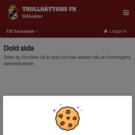
TROLLHÄTTANS FK
Målvakter
Logga in
Till hemsidan
Dold sida
Sidan du försöker nå är dold och kan endast nås av föreningens
administratörer.