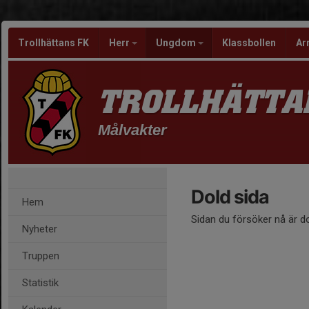
Trollhättans FK
Herr
Ungdom
Klassbollen
Ar
TROLLHÄTTA
Målvakter
Dold sida
Hem
Sidan du försöker nå är d
Nyheter
Truppen
Statistik