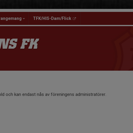
rangemang
TFK/HIS-Dam/Flick
NS FK
old och kan endast nås av föreningens administratörer.