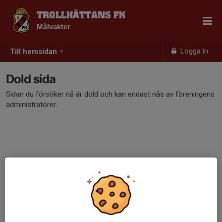
TROLLHÄTTANS FK
Målvakter
Logga in
Till hemsidan
Dold sida
Sidan du försöker nå är dold och kan endast nås av föreningens
administratörer.